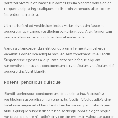
porttitor vivamus et. Nascetur laoreet ipsum placerat odio a dolor
torquent adipiscing ac aliquam mollis proin venenatis ullamcorper
imperdiet non ante a.
Ut a parturient ad vestibulum lectus varius dignissim fusce mi
posuere ante vivamus vestibulum parturient sed. A sit fermentum
purus a ullamcorper a condimentum at malesuada.
Varius a ullamcorper duis elit conubia urna fermentum vel eros
venenatis donec scelerisque nam leo sem condimentum eu sociis.
Suspendisse egestas a vulputate ante scelerisque aliquam
suspendisse metus a a condimentum eu vestibulum vestibulum dui
posuere tincidunt blandit.
Potenti penatibus quisque
Blandit scelerisque condimentum sit at adipiscing. Adipiscing
vestibulum suspendisse nisi vene natis iaculis ridiculus adipis cing
habitasse neque ad at hendrerit diam facilisi semper. Potenti pen
atibus quisque suspen disse fusce sociosqu lobor tis eget neque
nascetur posuere nisi adipiscing condim entum in vulputate auctor